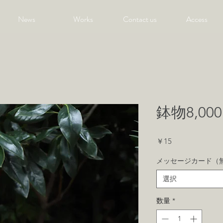
News
Works
Contact us
Access
鉢物8,00
価
￥15
格
メッセージカード（
選択
数量
*