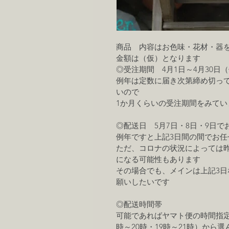
商品　内容はお色味・花材・器
金額は（仮）となります
◎受注期間　4月1日～4月30日
例年は定数に届き次第締め切っ
いので
1か月くらいの受注期間をみてい
◎配送日　5月7日・8日・9日で
例年ですと上記3日間の間でお任
ただ、コロナの状況によっては
になる可能性もあります
その場合でも、メインは上記3
願いしたいです
◎配送時間帯
可能であればヤマト便の時間指定枠（
時～20時・19時～21時）から